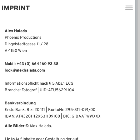
IMPRINT
Alex Halada
Phoenix Productions
Dingelstedtgasse 11 / 28
A-1150 Wien
Mobil: +43 (0) 664 160 93 38
look@alexhalada.com
Informationspflicht nach § 5 Abs.1 ECG
Branche: Fotograf | UID: ATU56291104
Bankverbindung
Erste Bank, Blz: 20 111 | KontoNr: 295-311-091/00
IBAN: AT432011129531109100 | BIC: GIBAATWWXXX
Alle Bilder
© Alex Halada.
Links
Auf Inhalte oder Gestaltung der auf