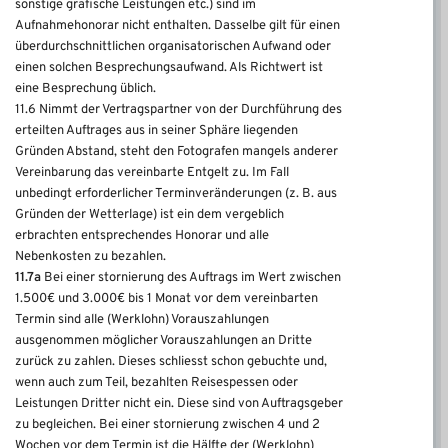
sonstige grafische Leistungen etc.) sind im
Aufnahmehonorar nicht enthalten. Dasselbe gilt für einen
überdurchschnittlichen organisatorischen Aufwand oder
einen solchen Besprechungsaufwand. Als Richtwert ist
eine Besprechung üblich.
11.6 Nimmt der Vertragspartner von der Durchführung des
erteilten Auftrages aus in seiner Sphäre liegenden
Gründen Abstand, steht den Fotografen mangels anderer
Vereinbarung das vereinbarte Entgelt zu. Im Fall
unbedingt erforderlicher Terminveränderungen (z. B. aus
Gründen der Wetterlage) ist ein dem vergeblich
erbrachten entsprechendes Honorar und alle
Nebenkosten zu bezahlen.
11.7a
Bei einer stornierung des Auftrags im Wert zwischen
1.500€ und 3.000€ bis 1 Monat vor dem vereinbarten
Termin sind alle (Werklohn) Vorauszahlungen
ausgenommen möglicher Vorauszahlungen an Dritte
zurück zu zahlen. Dieses schliesst schon gebuchte und,
wenn auch zum Teil, bezahlten Reisespessen oder
Leistungen Dritter nicht ein. Diese sind von Auftragsgeber
zu begleichen. Bei einer stornierung zwischen 4 und 2
Wochen vor dem Termin ist die Hälfte der (Werklohn)